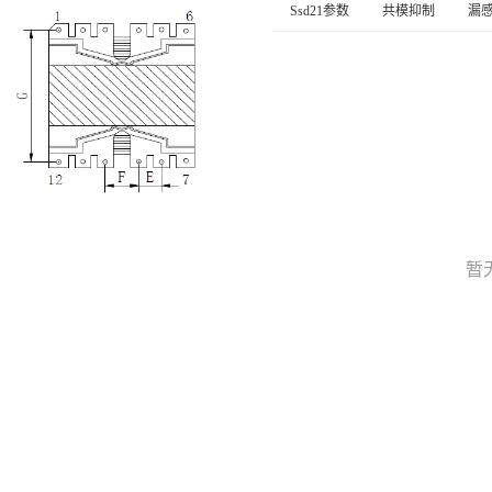
Ssd21参数
共模抑制
漏
暂