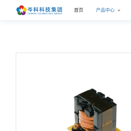
首页
产品中心
车规
汽车
新品
企业
联系
消费
新能
技术
发展
招聘
服务
常见
企业
光电
环保
资质
更多
样品
公司
目录
管理
实验