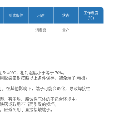
工作温度
长
测试条件
用途
状态
(℃)
(mm
-
-
34.
消费品
量产
5~40°C，相对湿度小于等于 70%。
用胶袋密封按照以上条件保存，避免端子(电极)
个月，在其他影响下，端子可能会退化，导致焊接性
湿、有尘埃、腐蚀性气体的不适合环境中。
跌落或取用不当而引致的损坏。
，应避免用手直接接触端子。