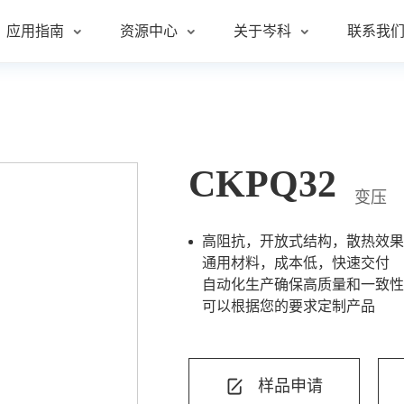
应用指南
资源中心
关于岑科
联系我
品
电子
资讯
简介
方式
品
源
文章
历程
中心
CKPQ32
变压
器
问题F&Q
文化
高阻抗，开放式结构，散热效
证书
证书
通用材料，成本低，快速交付
自动化生产确保高质量和一致
行业分类
申请
资讯
可以根据您的要求定制产品
书
政策
室介绍
样品申请