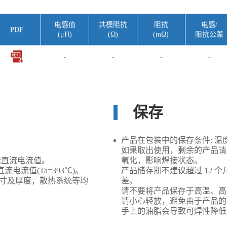
电感值
共模阻抗
阻抗
电感/
PDF
(μH)
(Ω)
(mΩ)
阻抗公差
-
-
-
-
保存
产品在包装中的保存条件: 温度 
如果取出使用，剩余的产品请
际直流电流值。
氧化，影响焊接状态。
电流值(Ta=393℃)。
产品储存期不建议超过 12 
尺寸及厚度，散热系统等均
差。
请不要将产品保存于高温、高
请小心轻放，避免由于产品的
手上的油脂会导致可焊性降低