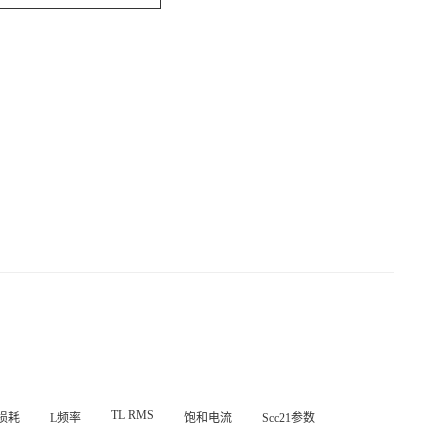
TL RMS
损耗
L频率
饱和电流
Scc21参数