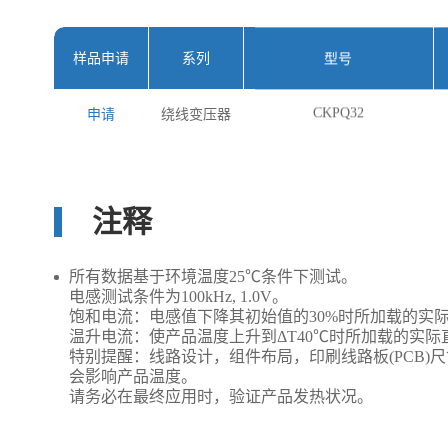
样品申请
系列
型号
CKPQ32
申请
绕线变压器
注释
所有数据基于环境温度25℃条件下测试。
电感测试条件为100kHz, 1.0V。
饱和电流：电感值下降其初始值的30%时所加载的实
温升电流：使产品温度上升到ΔT40℃时所加载的实际直流
特别提醒：线路设计，组件布局，印刷线路板(PCB)
会影响产品温度。
请务必在最终应用时，验证产品发热状况。