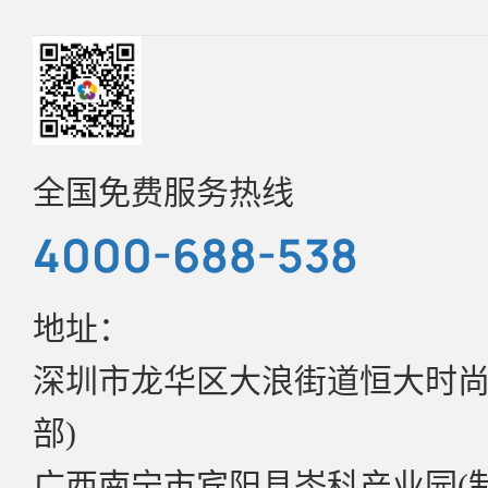
光电
常见问题F&Q
发展历程
联系方式
更多行业分类
环保证书
企业文化
招聘中心
全国免费服务热线
样品申请
4000-688-538
资质证书
目录书
地址：
公司资讯
深圳市龙华区大浪街道恒大时尚慧
实验室介绍
管理政策
部)
广西南宁市宾阳县岑科产业园(